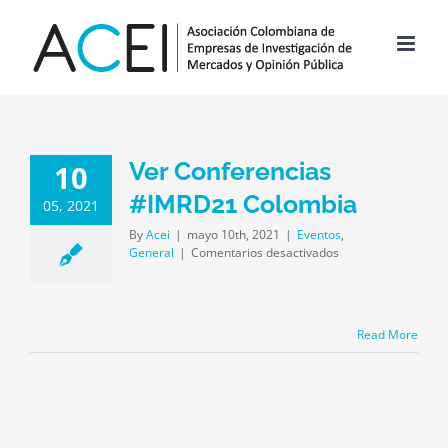
Skip
to
content
Ver Conferencias
10
#IMRD21 Colombia
05, 2021
By
Acei
|
mayo 10th, 2021
|
Eventos
,
en
General
|
Comentarios desactivados
Ver
Conferencias
#IMRD21
Colombia
Read More