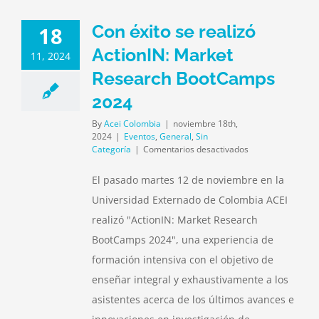
Con éxito se realizó
18
ActionIN: Market
11, 2024
Research BootCamps
2024
By
Acei Colombia
|
noviembre 18th,
2024
|
Eventos
,
General
,
Sin
en
Categoría
|
Comentarios desactivados
Con
éxito
El pasado martes 12 de noviembre en la
se
Universidad Externado de Colombia ACEI
realizó
ActionIN:
realizó "ActionIN: Market Research
Market
Research
BootCamps 2024", una experiencia de
BootCamps
formación intensiva con el objetivo de
2024
enseñar integral y exhaustivamente a los
asistentes acerca de los últimos avances e