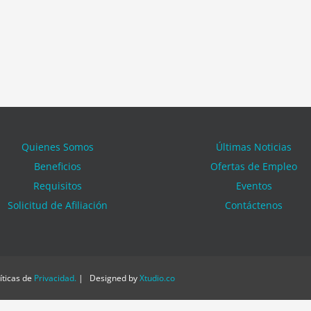
Quienes Somos
Últimas Noticias
Beneficios
Ofertas de Empleo
Requisitos
Eventos
Solicitud de Afiliación
Contáctenos
ticas de
Privacidad
.
| Designed by
Xtudio.co