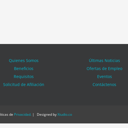
Quienes Somos
Últimas Noticias
Beneficios
Ofertas de Empleo
Requisitos
Eventos
Solicitud de Afiliación
Contáctenos
ticas de
Privacidad
.
| Designed by
Xtudio.co