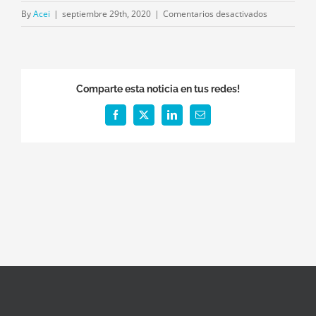
en
By
Acei
|
septiembre 29th, 2020
|
Comentarios desactivados
TalkIn
2020
Perú
Comparte esta noticia en tus redes!
Facebook
X
LinkedIn
Email