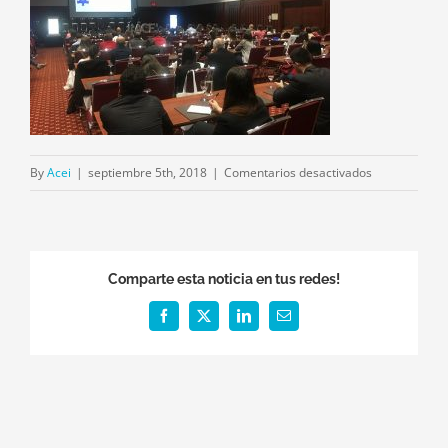
en
By
Acei
|
septiembre 5th, 2018
|
Comentarios desactivados
Foto
Congreso
Comparte esta noticia en tus redes!
Facebook
X
LinkedIn
Email