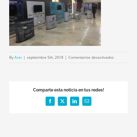
en
By
Acei
|
septiembre 5th, 2018
|
Comentarios desactivados
IMG_1396
Comparte esta noticia en tus redes!
Facebook
X
LinkedIn
Email