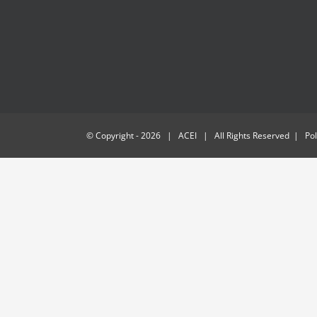
© Copyright -
2026 | ACEI | All Rights Reserved | Polí