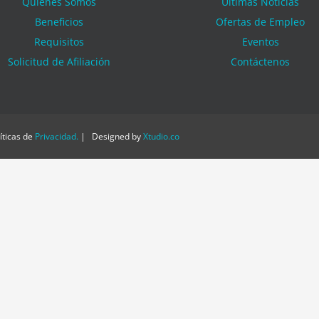
Quienes Somos
Últimas Noticias
Beneficios
Ofertas de Empleo
Requisitos
Eventos
Solicitud de Afiliación
Contáctenos
ticas de
Privacidad
.
| Designed by
Xtudio.co