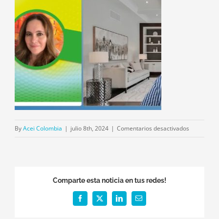
en
By
Acei Colombia
|
julio 8th, 2024
|
Comentarios desactivados
Sandra
Comparte esta noticia en tus redes!
Facebook
X
LinkedIn
Email