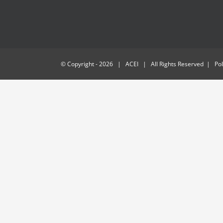
© Copyright -
2026 | ACEI | All Rights Reserved | Polí