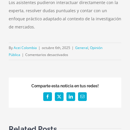
Los asistentes pudieron interactuar directamente con la
experta, resolver dudas puntuales y contar con un
enfoque práctico adaptado al contexto de la investigación
de mercados.
By
Acei Colombia
|
octubre 6th, 2025
|
General
,
Opinión
en
Pública
|
Comentarios desactivados
El
28
de
agosto
Comparte esta noticia en tus redes!
de
2025
Facebook
X
LinkedIn
Email
se
realizó
el
Webinar:
Related Posts