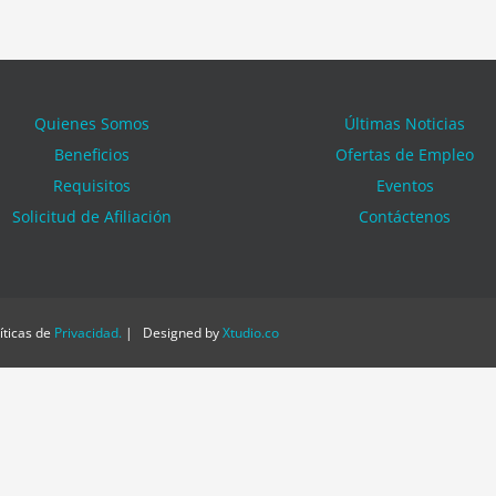
Quienes Somos
Últimas Noticias
Beneficios
Ofertas de Empleo
Requisitos
Eventos
Solicitud de Afiliación
Contáctenos
ticas de
Privacidad
.
| Designed by
Xtudio.co