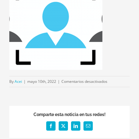
en
By
Acei
|
mayo 10th, 2022
|
Comentarios desactivados
Emplep
Comparte esta noticia en tus redes!
Facebook
X
LinkedIn
Email