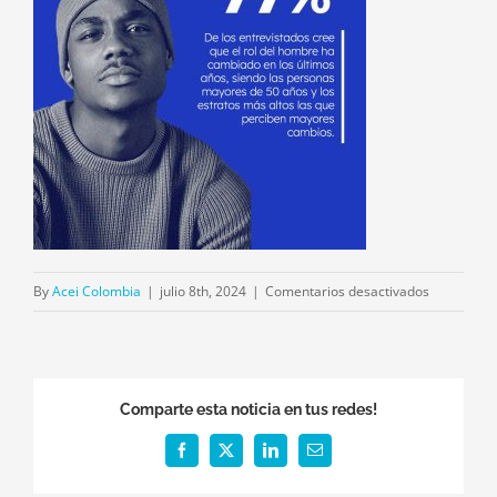
en
By
Acei Colombia
|
julio 8th, 2024
|
Comentarios desactivados
2
Comparte esta noticia en tus redes!
Facebook
X
LinkedIn
Email