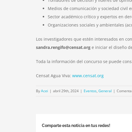
Tomadores de decisión y líderes de opinión
Medios de comunicación y sociedad civil e
Sector académico crítico y expertos en de
Organizaciones sociales y ambientales (a
Los investigadores que estén interesados en co
sandra.rengifo@censat.org
e iniciar el diseño 
Toda la información del concurso se puede cons
Censat Agua Viva:
www.censat.org
By
Acei
|
abril 29th, 2024
|
Eventos
,
General
|
Comentar
Comparte esta noticia en tus redes!