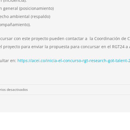
 (incidencia).
n general (posicionamiento)
recho ambiental (respaldo)
compañamiento).
ncursar con este proyecto pueden contactar a la Coordinación de 
del proyecto para enviar la propuesta para concursar en el RGT24 a 
ultar en:
https://acei.co/inicia-el-concurso-rgt-research-got-talent-
en
ios desactivados
Censat
Agua
Viva
se
une