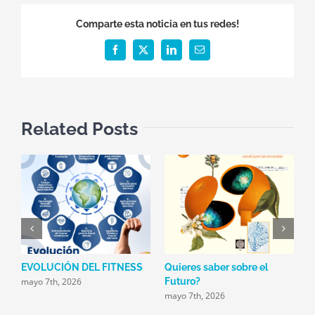
de
Comparte esta noticia en tus redes!
marca
en
Facebook
X
LinkedIn
Email
Colombia
y
México
Related Posts
EVOLUCIÓN DEL FITNESS
Quieres saber sobre el
E
mayo 7th, 2026
m
Futuro?
mayo 7th, 2026