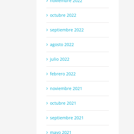
noviembre 2022
enSION: El estado de la
Oportunidades de empleo del
tria en la región en 2024
sector
octubre 2022
 22nd, 2024
septiembre 26th, 2022
septiembre 2022
agosto 2022
julio 2022
febrero 2022
noviembre 2021
octubre 2021
septiembre 2021
mayo 2021