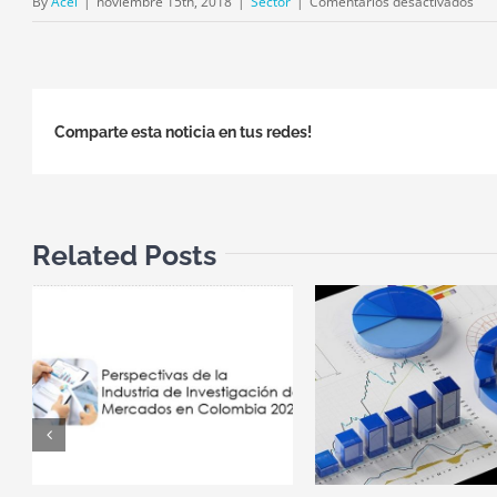
en
By
Acei
|
noviembre 15th, 2018
|
Sector
|
Comentarios desactivados
ACE
sus
acu
par
Comparte esta noticia en tus redes!
des
en
DI
Related Posts