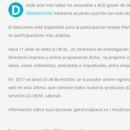
D
esde este mes todos los asociados a ACEI gozan de de
DIMMenSION
mediante acuerdo suscrito con este imp
El descuento está disponible para la participación simple (Par
en participaciones más amplias.
Hace 11 años se edita D.I.M.M., un Directorio de Investigaci
Directorio impreso y online propiamente dicho, se propone c
ideas, notas, entrevistas, anécdotas e inquietudes, entre emp
En 2017 se lanzó D.I.M.M.enSION, un buscador online regiona
web en esta última, que contiene todos nuestros productos (D
servicios (D.I.M.M. Laboral)
Información sobre suscripciones: gerencia@acei.co / mrubi