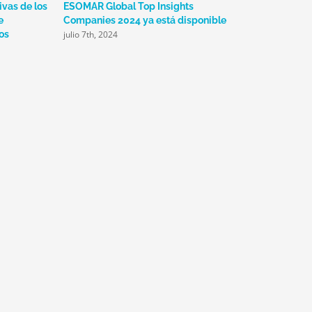
ivas de los
ESOMAR Global Top Insights
DIMMenSION: El
e
Companies 2024 ya está disponible
industria en la
julio 7th, 2024
abril 22nd, 2024
os