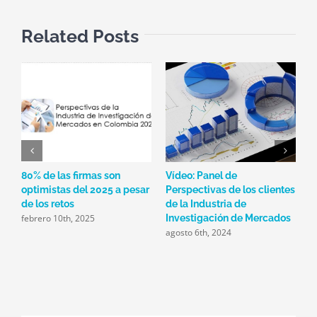
Related Posts
80% de las firmas son
Vídeo: Panel de
E
optimistas del 2025 a pesar
Perspectivas de los clientes
I
de los retos
de la Industria de
y
febrero 10th, 2025
j
Investigación de Mercados
agosto 6th, 2024