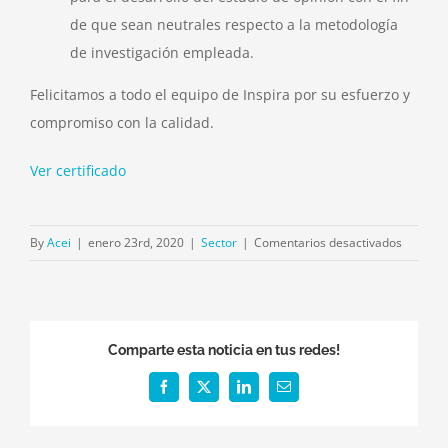
de que sean neutrales respecto a la metodología
de investigación empleada.
Felicitamos a todo el equipo de Inspira por su esfuerzo y
compromiso con la calidad.
Ver certificado
en
By
Acei
|
enero 23rd, 2020
|
Sector
|
Comentarios desactivados
Inspira
Researc
fue
certific
Comparte esta noticia en tus redes!
ISO
20252
Facebook
X
LinkedIn
Email
por
Icontec